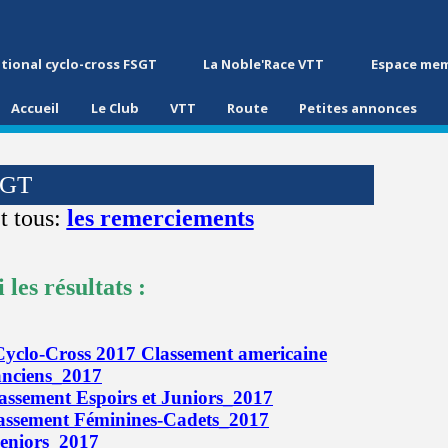
tional cyclo-cross FSGT
La Noble'Race VTT
Espace me
Accueil
Le Club
VTT
Route
Petites annonces
SGT
t tous:
les remerciements
 les résultats :
Cyclo-Cross 2017 Classement americaine
anciens_2017
assement Espoirs et Juniors_2017
assement Féminines-Cadets_2017
eniors_2017