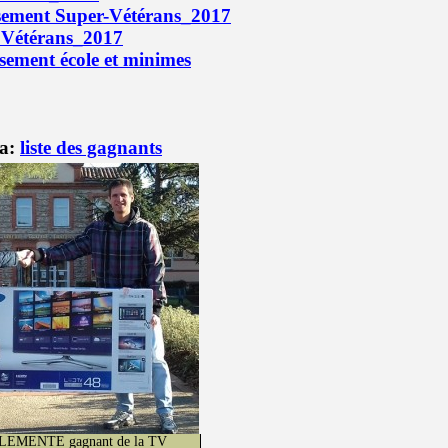
sement Super-Vétérans_2017
 Vétérans_2017
sement école et minimes
a:
liste des gagnants
CLEMENTE gagnant de la TV