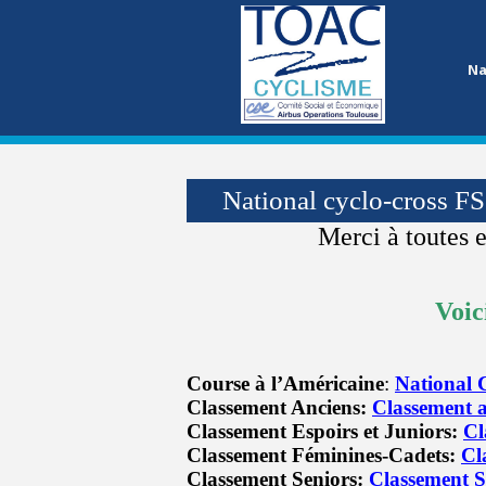
Na
National cyclo-cross F
Merci à toutes e
Voici
Course à l’Américaine
:
National 
Classement Anciens:
Classement 
Classement Espoirs et Juniors:
Cl
Classement Féminines-Cadets:
Cl
Classement Seniors:
Classement S