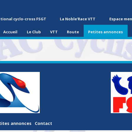
tional cyclo-cross FSGT
La Noble'Race VTT
Espace me
Accueil
Le Club
VTT
Route
Petites annonces
tites annonces
Contact