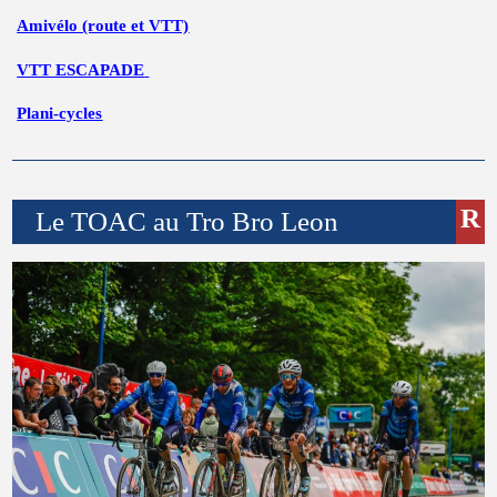
Amivélo (route et VTT)
VTT ESCAPADE
Plani-cycles
Le TOAC au Tro Bro Leon