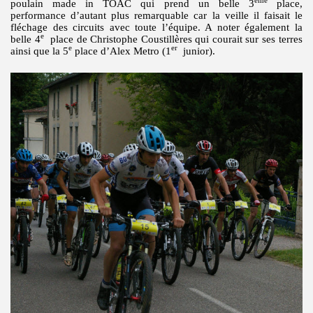
ème
poulain made in TOAC qui prend un belle 3
place,
performance d’autant plus remarquable car la veille il faisait le
fléchage des circuits avec toute l’équipe. A noter également la
e
belle 4
place de Christophe Coustillères qui courait sur ses terres
e
er
ainsi que la 5
place d’Alex Metro (1
junior).