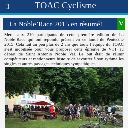
TOAC Cyclisme
La Noble’Race 2015 en résumé!
Merci aux 210 participants de cette première édition de La
Noble’Race qui ont répondu présent en ce lundi de Pentecôte
2015. Cela fait un peu plus de 2 ans que toute l’équipe du TOAC
s’est mobilisée pour vous proposer cette épreuve de VTT au
départ de Saint Antonin Noble Val.
Le but était de réunir
compétiteurs et randonneurs histoire de savourer à son rythme les
singles et autres passages techniques sympathiques.