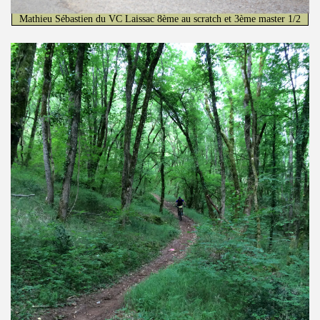
Mathieu Sébastien du VC Laissac 8ème au scratch et 3ème master 1/2